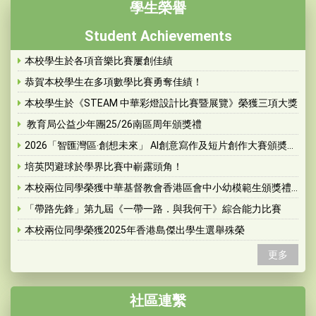
學生榮譽
Student Achievements
本校學生於各項音樂比賽屢創佳績
恭賀本校學生在多項數學比賽勇奪佳績！
本校學生於《STEAM 中華彩燈設計比賽暨展覽》榮獲三項大獎
教育局公益少年團25/26南區周年頒獎禮
2026「智匯灣區‧創想未來」 AI創意寫作及短片創作大賽頒奬典禮暨灣區行研學團啟動禮
培英閃避球於學界比賽中嶄露頭角！
本校兩位同學榮獲中華基督教會香港區會中小幼模範生頒獎禮 2025-2026殊榮
「帶路先鋒」第九屆《一帶一路．與我何干》綜合能力比賽
本校兩位同學榮獲2025年香港島傑出學生選舉殊榮
更多
社區連繫