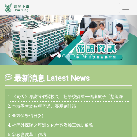
Toggl
Previous
Nex
navig
A
P
最新消息 Latest News
學
Aca
1. 《同悅》專訪陳俊賢校長｜把學校變成一個讓孩子「想返嚟」的地方
學
援
2. 本校學生於各項音樂比賽屢創佳績
St
3. 全方位學習日(3)
Su
4. 社區外探隊之坪洲文化考察及義工參訪服務
校
訊
5. 家教會皮革工作坊