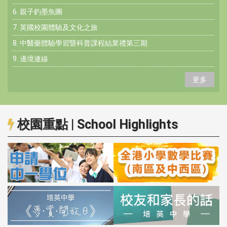
Sch
6. 親子釣墨魚團
Ne
7. 英國校園體驗及文化之旅
學
8. 中醫藥體驗學習暨科普課程結業禮第三期
Stude
Achie
9. 邊境連線
校
更多
伙
Pu
Yi
Fa
校園重點 | School Highlights
入學
資訊
Adm