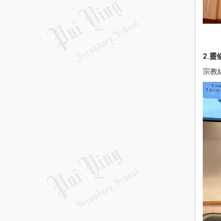
2.靈
宗教