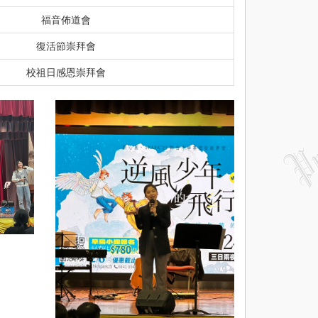
福音佈道會
復活節崇拜會
校祖日感恩崇拜會