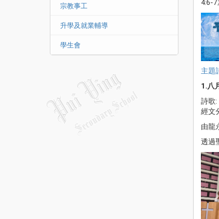
4:6-
宗教事工
升學及就業輔導
學生會
主題
1.
詩歌: 
經文分
由龍
透過