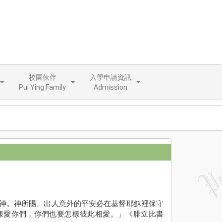
校園伙伴
入學申請資訊
Pui Ying Family
Admission
神。神所賜、出人意外的平安必在基督耶穌裡保守
樣愛你們，你們也要怎樣彼此相愛。」《腓立比書