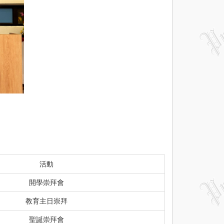
活動
開學崇拜會
教育主日崇拜
聖誕崇拜會