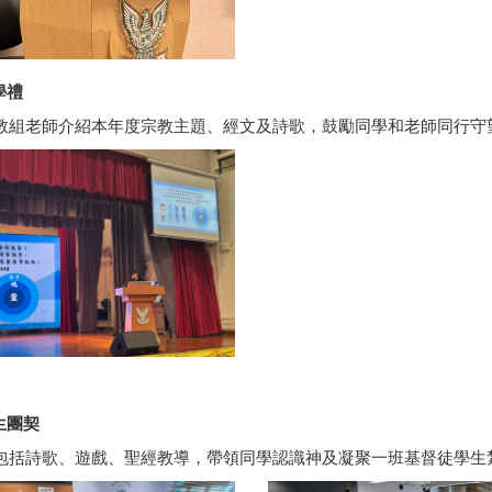
學禮
教組老師介紹本年度宗教主題、經文及詩歌，鼓勵同學和老師同行守
生團契
包括詩歌、遊戲、聖經教導，帶領同學認識神及凝聚一班基督徒學生