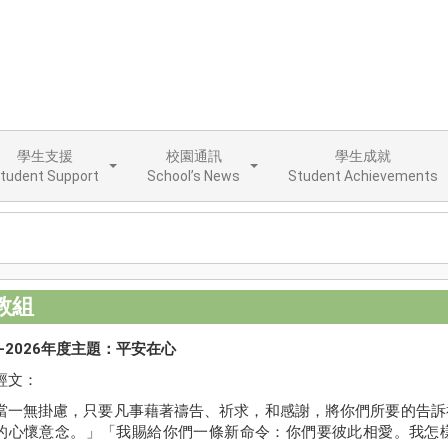
學生支援
校園通訊
學生成就
tudent Support
School’s News
Student Achievements
教組
5-2026年度主題：平安在心
經文：
當一無掛慮，只要凡事藉著禱告、祈求，和感謝，將你們所要的告訴
的心懷意念。」「我賜給你們一條新命令：你們要彼此相愛。我怎