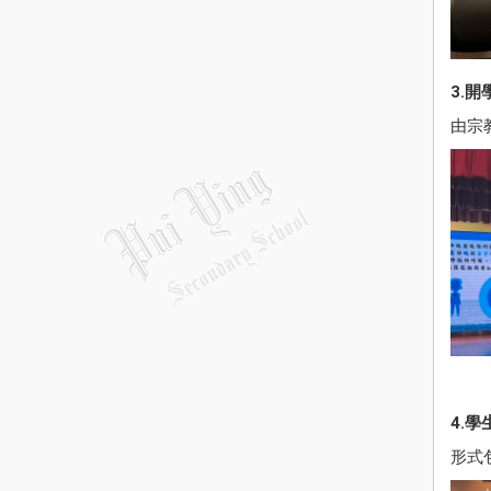
3.開
由宗
4.學
形式