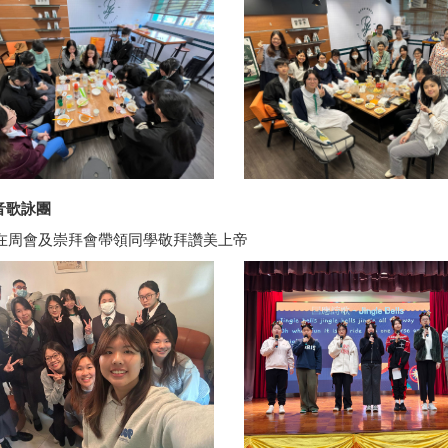
福音歌詠團
在周會及崇拜會帶領同學敬拜讚美上帝