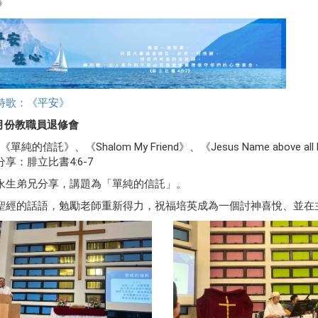
7》
詩歌：《平安》
八月份教職員退修會
《單純的信託》、《Shalom My Friend》、《Jesus Name above all
享：腓立比書4:6-7
永生弟兄分享，講題為「單純的信託」。
聖經的話語，勉勵老師重新得力，祝福培英成為一個討神喜悅、並在