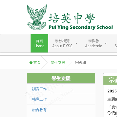
首頁
學校概覽
學與教
Home
About PYSS
Academic
S
首頁
學生支援
宗教組
學生支援
宗
訓育工作
202
主題
輔導工作
「應
融合教育
你們