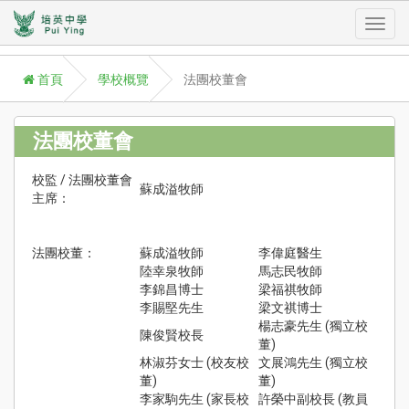
Toggl
首頁
學校概覽
法團校董會
navig
法團校董會
校監 / 法團校董會
A
蘇成溢牧師
主席：
P
學
法團校董：
蘇成溢牧師
李偉庭醫生
Aca
陸幸泉牧師
馬志民牧師
李錦昌博士
梁福祺牧師
學
李賜堅先生
梁文祺博士
援
楊志豪先生 (獨立校
St
陳俊賢校長
董)
Su
林淑芬女士 (校友校
文展鴻先生 (獨立校
董)
董)
校
李家駒先生 (家長校
許榮中副校長 (教員
訊