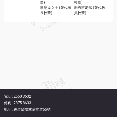
董)
校董)
Sch
陳慧兒女士 (替代家
劉秀容老師 (替代教
Ne
長校董)
員校董)
學
Stude
Achie
校
伙
Pu
Yi
Fa
入學
資訊
Adm
電話 : 2550 3632
傳真 : 2875 8633
地址 : 香港薄扶林華富道55號