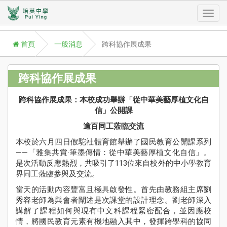
Toggl
首頁
一般消息
跨科協作展成果
navig
跨科協作展成果
跨科協作展成果：本校成功舉辦「從中華美藝厚植文化自
A
信」公開課
P
逾百同工蒞臨交流
學
Aca
本校於六月四日假駝社體育館舉辦了國民教育公開課系列
——「雅集共賞‧筆墨傳情：從中華美藝厚植文化自信」。
學
是次活動反應熱烈，共吸引了113位來自校外的中小學教育
援
界同工蒞臨參與及交流。
St
當天的活動內容豐富且極具啟發性。首先由教務組主席劉
Su
秀容老師為與會者闡述是次課堂的設計理念。劉老師深入
講解了課程如何與現有中文科課程緊密配合，並因應校
校
情，將國民教育元素有機地融入其中，發揮跨學科的協同
訊