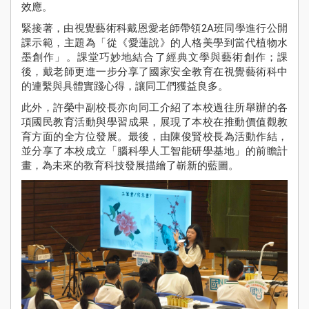
效應。
Sch
Ne
緊接著，由視覺藝術科戴恩愛老師帶領2A班同學進行公開
課示範，主題為「從《愛蓮說》的人格美學到當代植物水
學
墨創作」。課堂巧妙地結合了經典文學與藝術創作；課
Stude
後，戴老師更進一步分享了國家安全教育在視覺藝術科中
Achie
的連繫與具體實踐心得，讓同工們獲益良多。
校
此外，許榮中副校長亦向同工介紹了本校過往所舉辦的各
伙
項國民教育活動與學習成果，展現了本校在推動價值觀教
Pu
育方面的全方位發展。最後，由陳俊賢校長為活動作結，
Yi
並分享了本校成立「腦科學人工智能研學基地」的前瞻計
Fa
畫，為未來的教育科技發展描繪了嶄新的藍圖。
入學
資訊
Adm