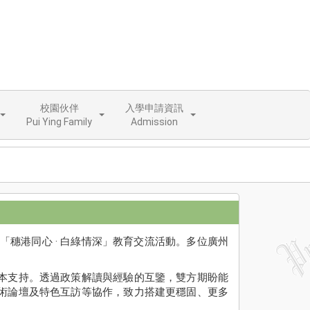
校園伙伴
入學申請資訊
Pui Ying Family
Admission
「穗港同心 · 白綠情深」教育交流活動。多位廣州
本支持。透過政策解讀與經驗的互鑒，雙方期盼能
術論壇及特色互訪等協作，致力搭建更穩固、更多