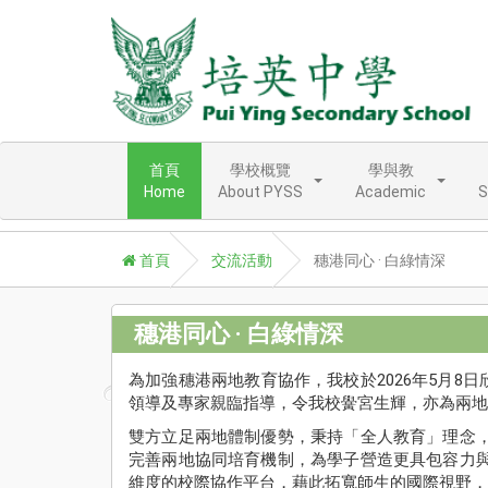
首頁
學校概覽
學與教
Home
About PYSS
Academic
S
首頁
交流活動
穗港同心 · 白綠情深
穗港同心 · 白綠情深
為加強穗港兩地教育協作，我校於2026年5月8
領導及專家親臨指導，令我校黌宮生輝，亦為兩地
雙方立足兩地體制優勢，秉持「全人教育」理念
完善兩地協同培育機制，為學子營造更具包容力
維度的校際協作平台，藉此拓寬師生的國際視野，