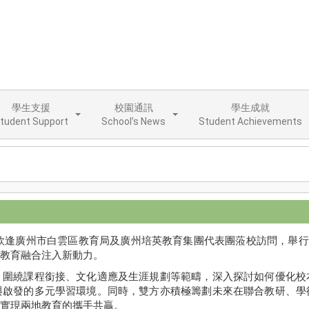
學生支援
校園通訊
學生成就
tudent Support
School’s News
Student Achievements
日欣逢廣州市白雲區教育局及廣州培英教育集團代表團蒞校訪問，舉行
教育融合注入新動力。
，圍繞課程銜接、文化適應及生涯規劃等範疇，深入探討如何優化校
與啟發的多元學習環境。同時，雙方亦積極籌劃未來在聯合教研、學
實現兩地教育的攜手共贏。