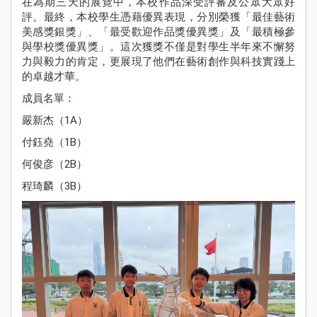
在為期三天的展覽中，本校作品深受評審及公眾大眾好
Sch
評。最終，本校學生憑藉優異表現，分別榮獲「最佳藝術
Ne
美感獎銀獎」、「最受歡迎作品獎優異獎」及「最積極參
與學校獎優異獎」。這次獲獎不僅是對學生半年來不懈努
學
力與毅力的肯定，更展現了他們在藝術創作與科技實踐上
Stude
的卓越才華。
Achie
成員名單：
校
嚴新杰（1A）
伙
Pu
付鈺堯（1B）
Yi
Fa
何俊彦（2B）
程琦麟（3B）
入學
資訊
Adm