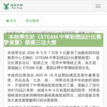
Toggl
首頁
學生榮譽
navig
本校學生於《STEAM 中華彩燈設計比賽暨展覽》榮獲三項大
本校學生於《STEAM 中華彩燈設計比賽
暨展覽》榮獲三項大獎
獎
A
P
本校學生於 2026 年 5 月 7 日至 9 日參加了由藝術與科技
教育中心主辦的《STEAM 中華彩燈設計比賽暨展覽》。是
學
次比賽旨在以「創新之光，照亮中華傳統之美」為主題，
Aca
透過融入 STEAM 元素，重新詮釋中華傳統彩燈文化。
本校四位隊員自 2025 年 10 月起開始構思及製作參賽花
學
燈，作品名為「九色．祿」。同學在長達半年的創作過程
援
中，不僅研習了中華傳統彩燈的紮作工藝，更融入了現代
St
3D打印設計美學。經過今年 4 月初選的激烈競爭，同學憑
Su
藉精湛的技術與獨特的藝術風格脫穎而出，成功晉級至香
校
港大會堂展覽廳舉行的決賽展覽。
訊