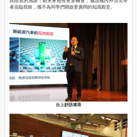
與由衷的感謝！願未來能有更多機會，邀請國內外頂尖學
者蒞臨我校，攜手為同學們開啟更廣闊的知識殿堂。
台上妙語連珠