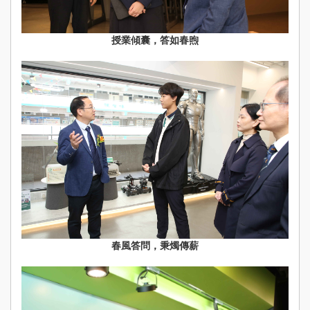
授業傾囊，答如春煦
春風答問，秉燭傳薪