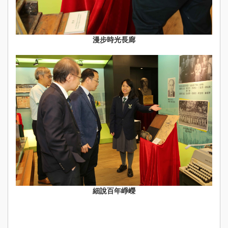
漫步時光長廊
細說百年崢嶸