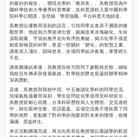
的最好的報告」，體現化學的「雅與美」。吳教授現為中
Sch
Ne
國科學技術大學優秀科普專家，其科普課程入選中國科學
院科學公開課，並登錄「學習強國」平台科普天地頻道。
學
吳教授以優雅而深刻的語言，引領同學走進原子層面的微
Stude
觀世界。他從熱力學規律出發，娓娓道來冰塊融化、生命
Achie
汲取能量、宇宙由無序走向有序的奧秘，揭示化學不僅是
創造新物質的科學，更是一部關於「變化」的智慧之書。
校
講座深入淺出、韻味悠長，全場同學如沐春風，掌聲經久
伙
不息。
Pu
Yi
講座圓滿結束後，吳教授在校方陪同下參觀校史館，細味
Fa
我校百年傳承與發展脈絡，對學校的歷史底蘊與辦學精神
深表讚歎。
入學
資訊
及後，吳教授與我校中四、中五修讀化學科的同學交流。
Adm
現場氣氛溫馨而深刻，學生提問從化學原理至科研前沿，
吳教授皆耐心回應，分享科研歷程與人生體悟。交流過程
中，師生眼神交會、笑語盈盈。這場交流會不僅拓寬了同
學的視野，更點燃了對科學的熱愛與對未來的憧憬，收穫
滿滿、受益終生。
本次活動圓滿完成，再次向吳長征教授致以最誠摯的歡迎