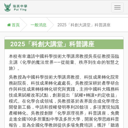
Toggl
首頁
一般消息
2025「科創大講堂」科普講座
navig
2025「科創大講堂」科普講座
本校有幸邀請中國科學技術大學講席教授吳長征教授蒞臨
A
主講《化學的魔法世界——從能量、秩序到生命的智慧之
P
旅》。
學
吳教授為中國科學技術大學講席教授、科技成果轉化院常
Aca
務副院長、科技成果轉化處處長。吳教授深耕於產學研合
作與科技成果轉移轉化研究與實踐，主持中國科大職務科
學
技成果賦權改革試點，創新提出「賦權+轉讓+約定收益」
援
模式。在化學合成領域，吳教授基於表界面合成化學理念
St
開發新工藝，申請和授權發明專利20餘項，多項實現知識
Su
產權轉化。吳教授創辦「化學原理視界」科普講座，免費
走進全國100多所重點中學及多所大學，開展化學思維科普
校
報告，並為全國化學教師提供多場免費培訓，獲評「聽過
訊