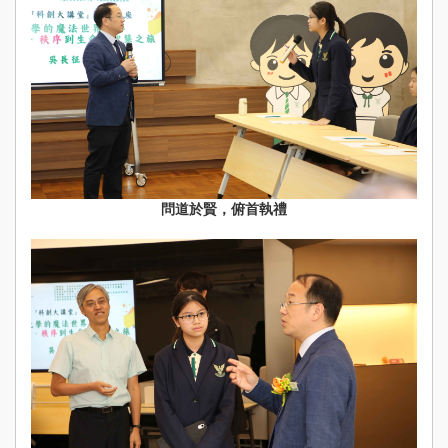
問道於賢，俯首執禮