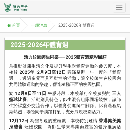
Toggl
首頁
一般消息
2025-2026年體育週
navig
2025-2026年體育週
活力校園師生同樂——2025體育週精彩回顧
A
P
為推動健康生活文化及提升學生對體育運動的參與度，本
校於
2025年12月9日至12日
圓滿舉辦一年一度的「體育
學
週」，透過多元而具互動性的活動，讓全校師生在校園內
Aca
共同體驗運動的樂趣，營造積極正面的校園氛圍。
學
於
12月9日至11日
午膳時段，本校舉行全校參與的
三人
援
籃球比賽
。活動別具特色，師生混合組隊同場競技，讓師
St
生於課堂外交流合作，以體育促進師生關係。比賽過程氣
Su
氛熱烈，場邊同學踴躍打氣，充分展現校園活力。
12月12日
為體育週的重頭戲，本校特別邀請
香港健美健
校
身總會
蒞臨校園，為師生帶來專業而豐富的健身推廣活
訊