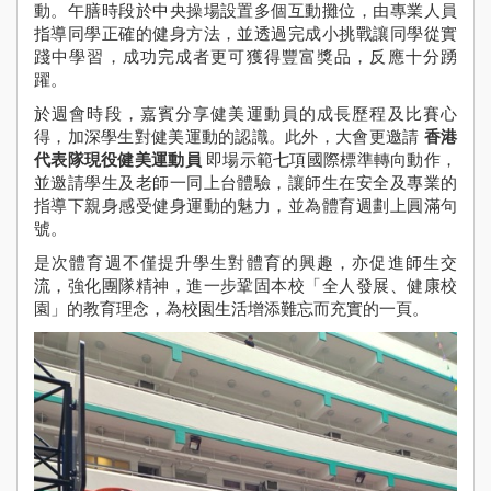
動。午膳時段於中央操場設置多個互動攤位，由專業人員
Sch
指導同學正確的健身方法，並透過完成小挑戰讓同學從實
Ne
踐中學習，成功完成者更可獲得豐富獎品，反應十分踴
學
躍。
Stude
於週會時段，嘉賓分享健美運動員的成長歷程及比賽心
Achie
得，加深學生對健美運動的認識。此外，大會更邀請
香港
代表隊現役健美運動員
即場示範七項國際標準轉向動作，
校
並邀請學生及老師一同上台體驗，讓師生在安全及專業的
伙
指導下親身感受健身運動的魅力，並為體育週劃上圓滿句
Pu
號。
Yi
Fa
是次體育週不僅提升學生對體育的興趣，亦促進師生交
流，強化團隊精神，進一步鞏固本校「全人發展、健康校
入學
園」的教育理念，為校園生活增添難忘而充實的一頁。
資訊
Adm