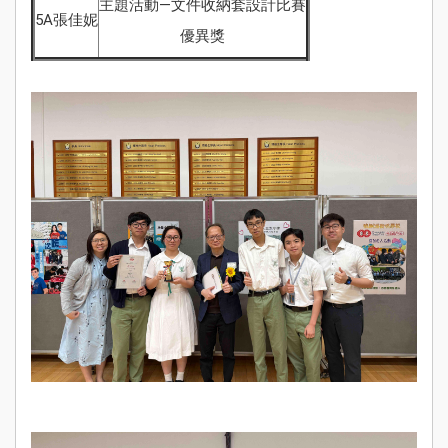
主題活動—文件收納套設計比賽
Sch
5A張佳妮
Ne
優異獎
學
Stude
Achie
校
伙
Pu
Yi
Fa
入學
資訊
Adm