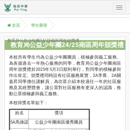
Toggl
首頁
學生榮譽
navig
教育局公益少年團24/25南區周年頒獎禮
教育局公益少年團24/25南區周年頒獎禮
本校所有學生均為公益少年團團員，積極參與義工服務。
A
為表揚過去一年熱心服務的同學，教育局公益少年團南區
P
周年頒獎禮於2025年5月3日順利舉行，對同學的積極參與
學
作出肯定。頒獎禮同時設有社區服務展覽，2A李喬、2A關
Aca
嘉昇同學擔任講解員，為坊眾介紹本校過往一年的社區服
務及其經歷體會，讓公眾對社區服務有更深入的認識，推
學
動公眾積極參與義工服務。
援
本校得獎名單如下：
St
Su
姓名
獎項
校
5A馬偉諾
公益少年團南區優秀團員
訊