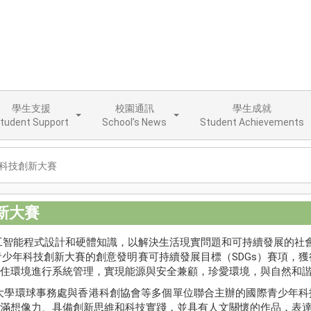
學生支援
校園通訊
學生成就
tudent Support
School’s News
Student Achievements
年科技創新大賽
新大賽
人工智能程式設計和硬體知識，以解決生活現實問題和可持續發展的社
年科技創新大賽的創意發明賽可持續發展目標（SDGs）賽項，獲得一等獎
住環境進行系統管理，實現能源與安全兼顧，珍愛環境，與自然和
港教育大學環球事務處與香港科創協會等多個單位聯合主辦的國際青少年
滿想像力、具備創新思維和科技實踐，並具有人文關懷的作品，表