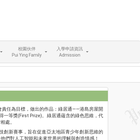
校園伙伴
入學申請資訊
Pui Ying Family
Admission
會責任為目標，做出的作品：綠居通——港島房屋開
(First Prize)。綠居通蘊含的綠色思維，代
諧相處。
科技創新賽事，旨在促進亞太地區⻘少年創新思維的
達他們對⼈⼯智能和未來世界的理解與創造情感！