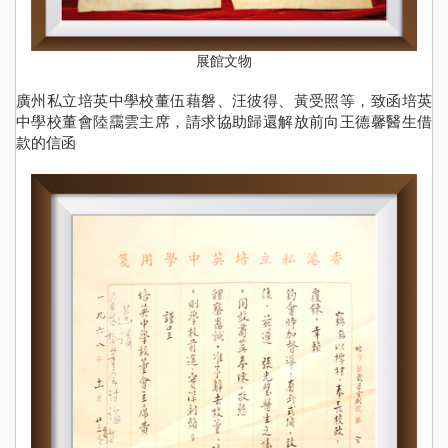
展館文物
廣州私立培英中學校董伍藉磐、汪彼得、黃受照等，致函培英
中學校董會陸靄雲主席，請求協助歸還解放前向王德馨醫生借
款的信函