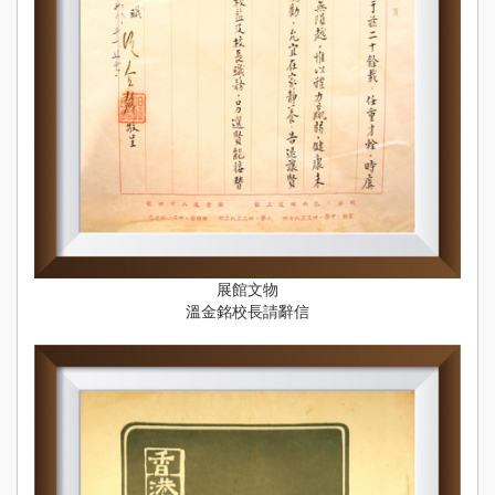
展館文物
溫金銘校長請辭信