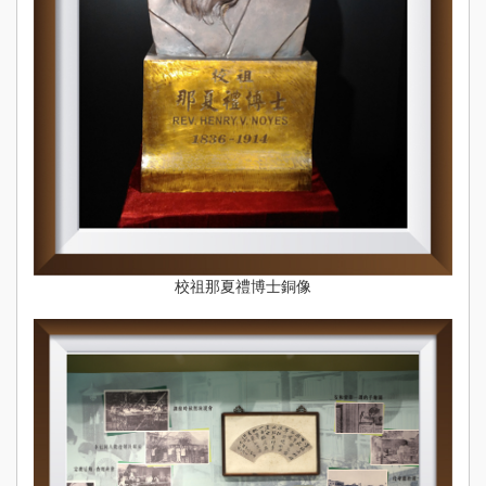
校祖那夏禮博士銅像