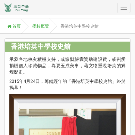
Toggl
首頁
學校概覽
香港培英中學校史館
navig
香港培英中學校史館
承蒙各地校友積極支持，或慷慨解囊贊助建設費，或割愛
A
捐贈個人珍藏物品，為要玉成美事，藉文物重現培英的輝
P
煌歷史。
學
2015年4月24日，籌備經年的「香港培英中學校史館」終於
Aca
揭幕！
學
援
St
Su
校
訊