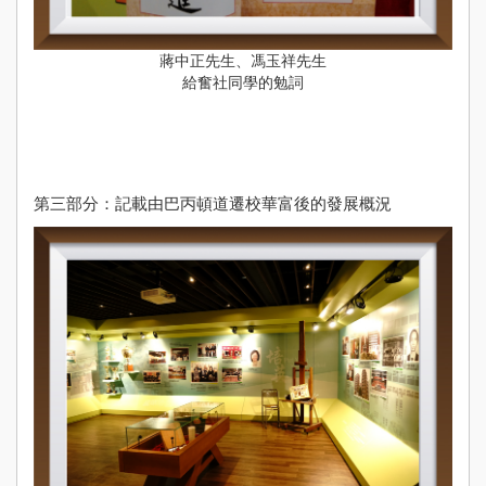
蔣中正先生、馮玉祥先生
給奮社同學的勉詞
第三部分：記載由巴丙頓道遷校華富後的發展概況