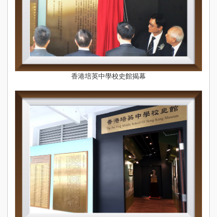
Sch
Ne
學
Stude
Achie
校
香港培英中學校史館揭幕
伙
Pu
Yi
Fa
入學
資訊
Adm