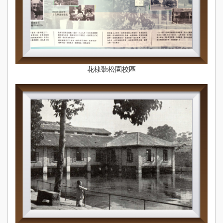
花棣聽松園校區