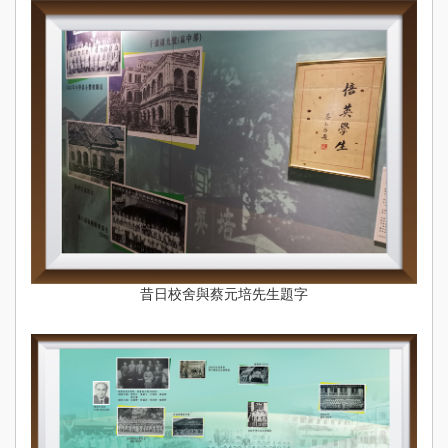
昔日校舍與蔡元培先生題字