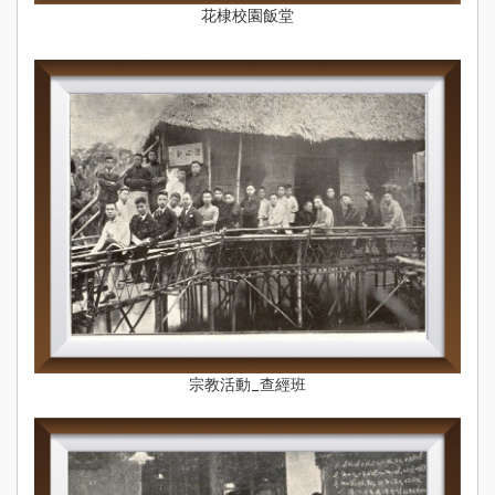
花棣校園飯堂
宗教活動_查經班