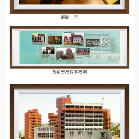
展館一景
黃鎮忠校長掌校期