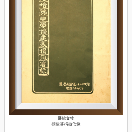
展館文物
擴建募捐徵信錄