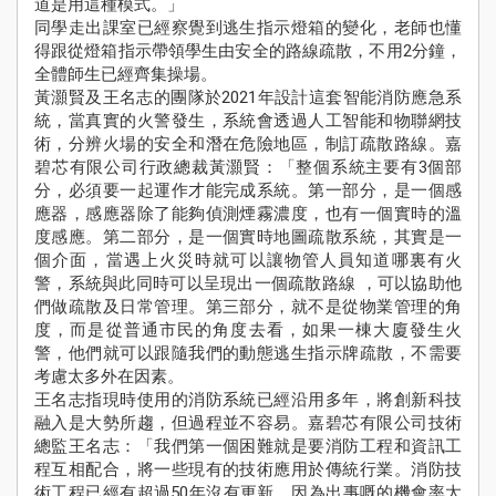
道是用這種模式。」
Sch
同學走出課室已經察覺到逃生指示燈箱的變化，老師也懂
Ne
得跟從燈箱指示帶領學生由安全的路線疏散，不用2分鐘，
全體師生已經齊集操場。
學
黃灝賢及王名志的團隊於2021年設計這套智能消防應急系
Stude
統，當真實的火警發生，系統會透過人工智能和物聯網技
Achie
術，分辨火場的安全和潛在危險地區，制訂疏散路線。嘉
碧芯有限公司行政總裁黃灝賢：「整個系統主要有3個部
校
伙
分，必須要一起運作才能完成系統。第一部分，是一個感
Pu
應器，感應器除了能夠偵測煙霧濃度，也有一個實時的溫
Yi
度感應。第二部分，是一個實時地圖疏散系統，其實是一
Fa
個介面，當遇上火災時就可以讓物管人員知道哪裏有火
警，系統與此同時可以呈現出一個疏散路線 ，可以協助他
入學
們做疏散及日常管理。第三部分，就不是從物業管理的角
資訊
度，而是從普通市民的角度去看，如果一棟大廈發生火
Adm
警，他們就可以跟隨我們的動態逃生指示牌疏散，不需要
考慮太多外在因素。
王名志指現時使用的消防系統已經沿用多年，將創新科技
融入是大勢所趨，但過程並不容易。嘉碧芯有限公司技術
總監王名志：「我們第一個困難就是要消防工程和資訊工
程互相配合，將一些現有的技術應用於傳統行業。消防技
術工程已經有超過50年沒有更新，因為出事嘅的機會率太