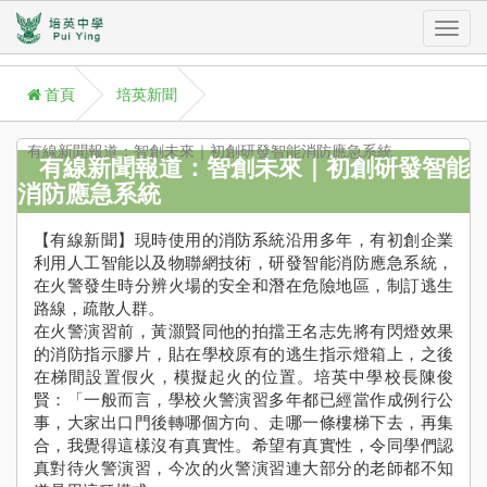
Toggl
首頁
培英新聞
navig
有線新聞報道：智創未來｜初創研發智能消防應急系統
有線新聞報道：智創未來｜初創研發智能
消防應急系統
A
P
【有線新聞】現時使用的消防系統沿用多年，有初創企業
利用人工智能以及物聯網技術，研發智能消防應急系統，
學
在火警發生時分辨火場的安全和潛在危險地區，制訂逃生
Aca
路線，疏散人群。
在火警演習前，黃灝賢同他的拍擋王名志先將有閃燈效果
學
的消防指示膠片，貼在學校原有的逃生指示燈箱上，之後
援
在梯間設置假火，模擬起火的位置。培英中學校長陳俊
St
賢：「一般而言，學校火警演習多年都已經當作成例行公
Su
事，大家出口門後轉哪個方向、走哪一條樓梯下去，再集
合，我覺得這樣沒有真實性。希望有真實性，令同學們認
校
真對待火警演習，今次的火警演習連大部分的老師都不知
訊