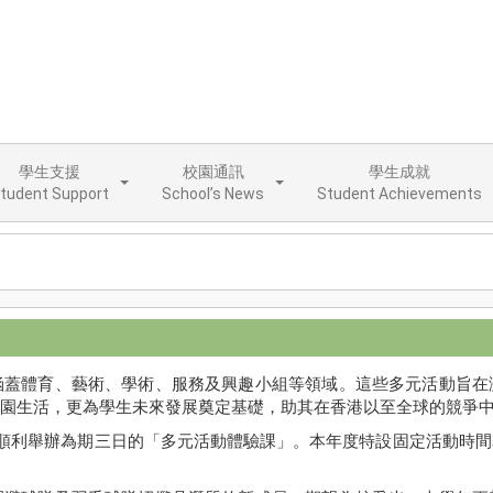
學生支援
校園通訊
學生成就
tudent Support
School’s News
Student Achievements
涵蓋體育、藝術、學術、服務及興趣小組等領域。這些多元活動旨在
園生活，更為學生未來發展奠定基礎，助其在香港以至全球的競爭
日順利舉辦為期三日的「多元活動體驗課」。本年度特設固定活動時